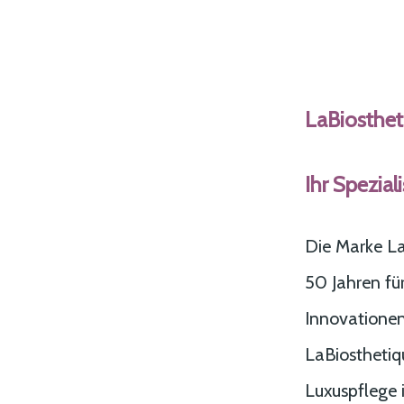
LaBiosthet
Ihr Spezial
Die Marke LaB
50 Jahren für
Innovationen
LaBiosthetiqu
Luxuspflege i