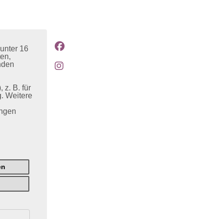
unter 16
ten,
nden
z. B. für
. Weitere
ungen
en