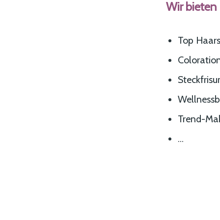
Wir bieten I
Top Haars
Colorati
Steckfrisu
Wellnessb
Trend-Ma
...