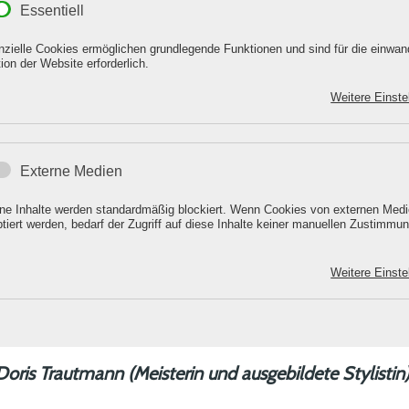
Essentiell
zielle Cookies ermöglichen grundlegende Funktionen und sind für die einwand
ion der Website erforderlich.
Bei mir soll der Kunde abschalten
Weitere Einste
und die Seele baumeln lassen.
Externe Medien
Freuen Sie sich auf ein top ausgebildetes Team,
ne Inhalte werden standardmäßig blockiert. Wenn Cookies von externen Med
das in allen Haar- und Schönheitsfragen
tiert werden, bedarf der Zugriff auf diese Inhalte keiner manuellen Zustimmu
für Sie da sein möchte!!
Weitere Einste
Auf Sie freut sich
Doris Trautmann (Meisterin und ausgebildete Stylistin)