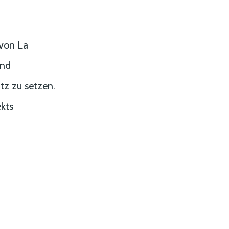
 von La
und
z zu setzen.
ekts