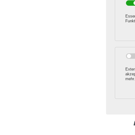
Essen
Funkt
Exter
akzep
mehr.