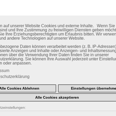
n auf unserer Website Cookies und externe Inhalte. Wenn Sie 
 sind und Ihre Zustimmung zu freiwilligen Diensten geben möch
e Ihre Erziehungsberechtigten um Erlaubnis bitten. Wir verwe
und andere Technologien auf unserer Website.
ezogene Daten können verarbeitet werden (z. B. IP-Adressen), 
sierte Anzeigen und Inhalte oder Anzeigen- und Inhaltsmessung
onen über die Verwendung Ihrer Daten finden Sie in unserer
tzerklärung. Sie können Ihre Auswahl jederzeit unter Einstell
Wir haben Zeit für Ihre Schönheit,
en oder anpassen.
essum
schutzerklärung
nehmen Sie sich Zeit für uns!
Alle Cookies Ablehnen
Einstellungen übernehm
Alle Cookies akzeptieren
zeinstellungen: